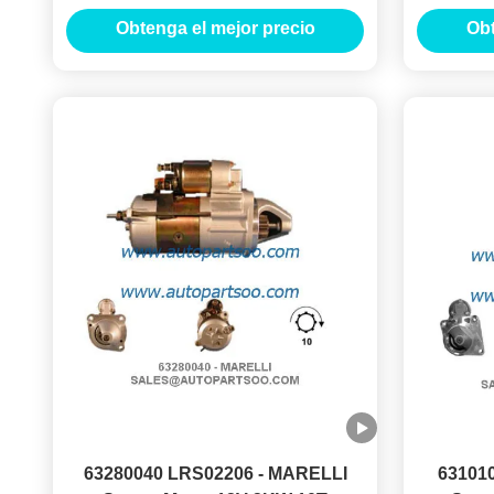
MOTORES DE ARRANQUE
MOT
Obtenga el mejor precio
Obt
63280040 LRS02206 - MARELLI
63101