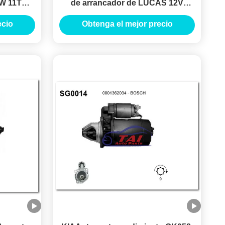
KW 11T
de arrancador de LUCAS 12V
NQUE
1.7KW 8T MOTORES DE
ecio
Obtenga el mejor precio
ARRANQUE