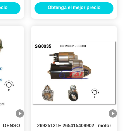
NQUE
MOTORES DE ARRANQUE
ecio
Obtenga el mejor precio
 - DENSO
26925121E 265415409902 - motor