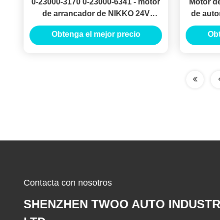
0-23000-3170 0-23000-6341 - motor
Motor de
de arrancador de NIKKO 24V
de aut
7.5KW 13T Demarreurs
11T Mot
Obtenga el mejor precio
Obt
Contacta con nosotros
SHENZHEN TWOO AUTO INDUSTR