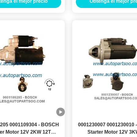
enga el mejor precio
Obtenga el mejor pr
205 0001109304 - BOSCH
0001230007 0001230010
ter Motor 12V 2KW 12T
Starter Motor 12V 3K