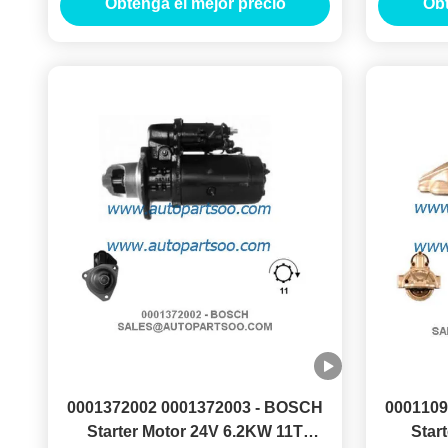
Obtenga el mejor precio
Obt
0001372002 0001372003 - BOSCH
0001109
Starter Motor 24V 6.2KW 11T
Star