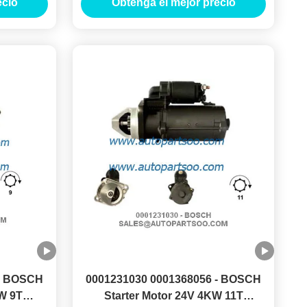
ecio
Obtenga el mejor precio
 - BOSCH
0001231030 0001368056 - BOSCH
W 9T
Starter Motor 24V 4KW 11T