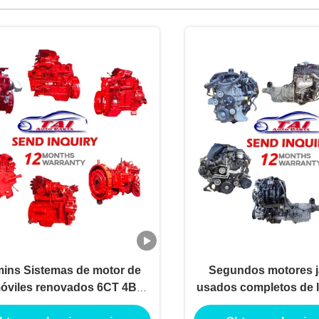
ns Sistemas de motor de
Segundos motores 
óviles renovados 6CT 4BT
usados completos de 
6BT 6LT ISM QSM
con la caja de c