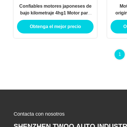
Confiables motores japoneses de
Mot
bajo kilometraje 4hg1 Motor para
origi
Isuzu con alto rendimiento
4j
Obtenga el mejor precio
O
1
Contacta con nosotros
SHENZHEN TWOO AUTO INDUSTR