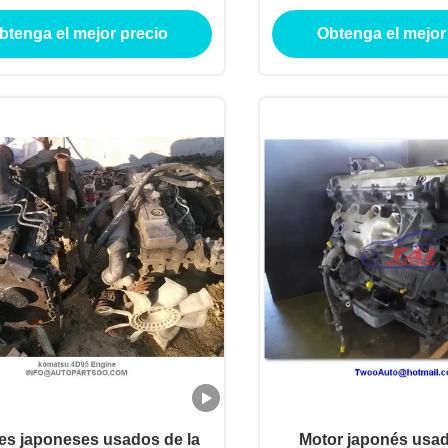
oneses para Toyota Hilux
recogida de H
btenga el mejor precio
Obtenga el mejor
es japoneses usados ​​de la
Motor japonés usad