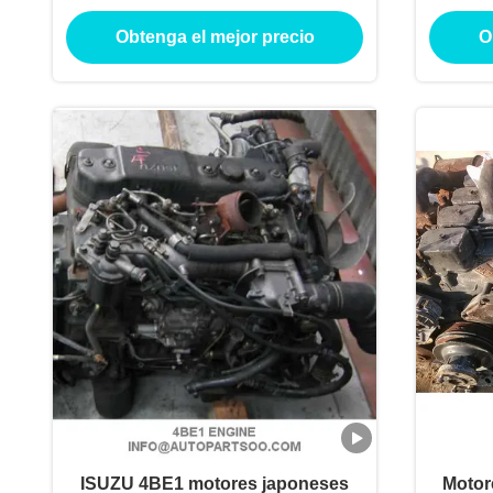
motor del motor diesel
jap
Obtenga el mejor precio
O
ISUZU 4BE1 motores japoneses
Motor