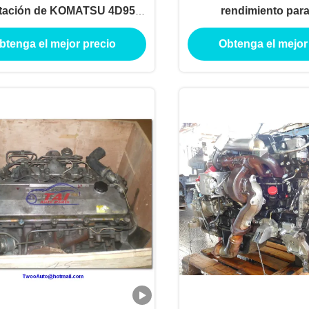
tación de KOMATSU 4D95,
rendimiento para
 del motor de KOMATSU y
btenga el mejor precio
Obtenga el mejor
recambios