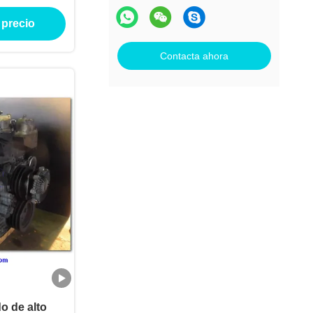
ILUX
 precio
Contacta ahora
o de alto