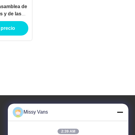
 asamblea de
s y de las
delante 6HK1
 precio
Missy Vans
Nuestra Dirección
2:39 AM
Dirección de la empresa