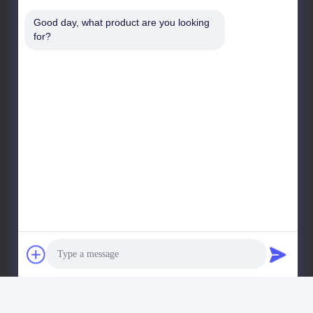
No 8028, Centro Industrial Jincheng, calle Lixin Sur,
Good day, what product are you looking 
calle Fuyong, distrito Baoan, Shenzhen, RPC
for?
Dirección de fábrica
No. 1010, South Qiaohe Rd, Qiaotou, Fuyong, distrito
de Bao'an, Shenzhen, República Popular China
Teléfono
+86-185-7643-6547