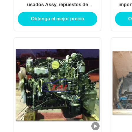
usados Assy, repuestos de
impor
motores Isuzu con alto rendimiento
motor
Obtenga el mejor precio
O