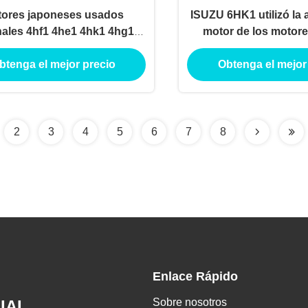
ores japoneses usados
ISUZU 6HK1 utilizó la
nales 4hf1 4he1 4hk1 4hg1
motor de los motore
b1 4ja1 Motor para Isuzu
transmisiones Isuzu a
btenga el mejor precio
Obtenga el mejor
importado
2
3
4
5
6
7
8
Enlace Rápido
Sobre nosotros
IAL