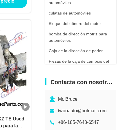
 precio
automóviles
culatas de automóviles
Bloque del cilindro del motor
bomba de dirección motriz para
automóviles
Caja de la dirección de poder
Piezas de la caja de cambios del
coche
Partes de transmisión automática
Contacta con nosotros
Partes de equipos de construcción
Equipo de ingeniería de la
Mr. Bruce
construcción
twooauto@hotmail.com
1KZ TE Used
+86-185-7643-6547
 para la