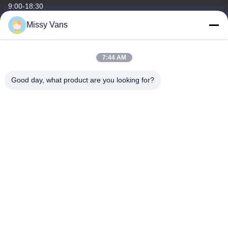
9:00-18:30
Missy Vans
Nuestra Dirección
Dirección de la empresa
7:44 AM
No 8028, Centro Industrial Jincheng, calle Lixin Sur, calle Fuyong,
distrito Baoan, Shenzhen, RPC
Good day, what product are you looking for?
Dirección de fábrica
No. 1010, South Qiaohe Rd, Qiaotou, Fuyong, distrito de Bao'an,
Shenzhen, República Popular China
Teléfono
+86-185-7643-6547
China buena calidad Partes de motores japoneses Proveedor.
Derecho de autor -2026 SHENZHEN TWOO AUTO INDUSTRIAL