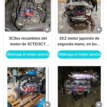
3C/los recambios del
1KZ motor japonés de
motor de 3CTE/3CT
segunda mano, en buen
Toyota, recogida de
estado. 1KZ-T motor
Obtenga el mejor precio
Obtenga el mejor precio
Toyota parte en buenas
con transmisión.
condiciones