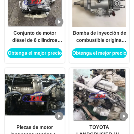
Conjunto de motor
Bomba de inyección de
diésel de 6 cilindros
combustible original
usado con caja de
Toyota 5LE 22100-
Obtenga el mejor precio
Obtenga el mejor precio
cambios
5D180 para Toyota
LH202, LH222, LH203,
LJ120, LJ150
Piezas de motor
TOYOTA