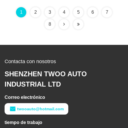
NO4C
1
2
3
4
5
6
7
8
Contacta con nosotros
SHENZHEN TWOO AUTO
INDUSTRIAL LTD
Correo electrónico
twooauto@hotmail.com
tiempo de trabajo