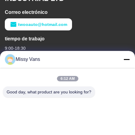
Correo electrónico
twooauto@hotmail.com
tiempo de trabajo
9:00-18:30
Missy Vans
Nuestra Dirección
Dirección de la empresa
6:12 AM
No 8028, Centro Industrial Jincheng, calle Lixin Sur, calle Fuyong,
distrito Baoan, Shenzhen, RPC
Good day, what product are you looking for?
Dirección de fábrica
No. 1010, South Qiaohe Rd, Qiaotou, Fuyong, distrito de Bao'an,
Shenzhen, República Popular China
Teléfono
+86-185-7643-6547