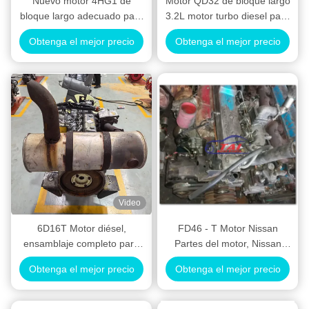
Nuevo motor 4HG1 de
Motor QD32 de bloque largo
bloque largo adecuado para
3.2L motor turbo diesel para
el motor diesel Isuzu 4HG1
Nissan Dongfeng Pickup OE
Obtenga el mejor precio
Obtenga el mejor precio
Referencia 11001-6T900
Video
6D16T Motor diésel,
FD46 - T Motor Nissan
ensamblaje completo para
Partes del motor, Nissan
excavadora de construcción
Partes del coche TD27 YD25
Obtenga el mejor precio
Obtenga el mejor precio
ZD30