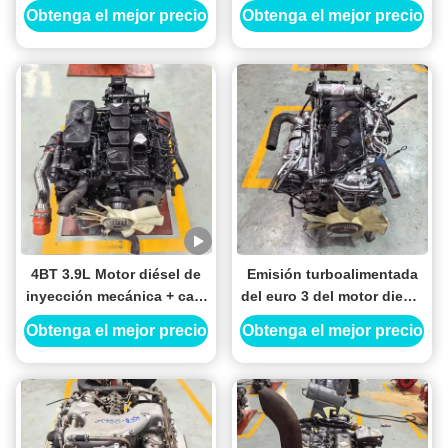
cilindros con una
pesado Isuzu Nissan
Obtenga el mejor precio
Obtenga el mejor precio
cilindrada de 11.1L Hierro
fundido pesado para
Mitsubishi camiones
pesados y maquinaria de
construcción
4BT 3.9L Motor diésel de
Emisión turboalimentada
inyección mecánica + caja
del euro 3 del motor diesel
de cambios de 6
de 4HK1T 5.2L para el
Obtenga el mejor precio
Obtenga el mejor precio
velocidades para camión
camión 700P de Isuzu
ligero