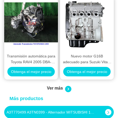
Transmisión automática para
Nuevo motor G16B
Toyota RAV4 2005 DBA-
adecuado para Suzuki Vitara
ACA31W 3040042020
Grand Vitara Jimny Swift
Obtenga el mejor precio
Obtenga el mejor precio
Ver más
Más productos
A5T00972 A5T01271 - Alternador MITSUBISHI 12V 50A Alternadores