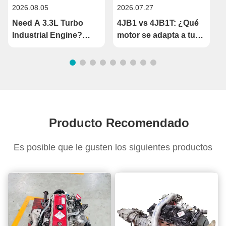
2026.08.05
2026.07.27
2
Need A 3.3L Turbo
4JB1 vs 4JB1T: ¿Qué
Industrial Engine?
motor se adapta a tu
S4S‑DT Complete
camioneta ligera?
Assembly Ready For
Your Machinery
Producto Recomendado
Es posible que le gusten los siguientes productos