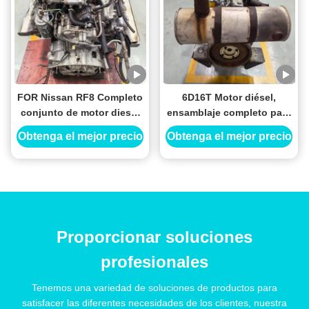
FOR Nissan RF8 Completo
6D16T Motor diésel,
conjunto de motor diesel
ensamblaje completo para
V8 de aspiración natural
excavadora de
Obtenga el mejor precio
Obtenga el mejor precio
8.2L de gran potencia para
construcción
camiones UD
Proporcionar soluciones
profesionales
Tenemos una variedad de soluciones de productos para
satisfacer las diferentes necesidades de los clientes, nuestra