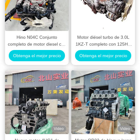
Hino N04C Conjunto
Motor diésel turbo de 3.0L
completo de motor diesel con
1KZ-T completo con 125HP
inyección de tren común con
de potencia y refrigeración
Obtenga el mejor precio
Obtenga el mejor precio
turbointercooler para
por agua para SUV y
emisiones Euro4/Euro5
camionetas Toyota
Video
Video