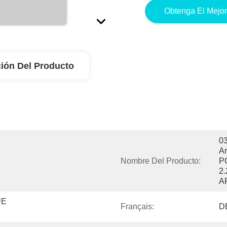
Obtenga El Mejor
ión Del Producto
03
A
Nombre Del Producto:
P
2
A
E 
Français:
D