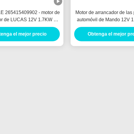
E 265415409902 - motor de
Motor de arrancador de las
or de LUCAS 12V 1.7KW 8T
automóvil de Mando 12V 
ORES DE ARRANQUE
Motores De Arranq
enga el mejor precio
Obtenga el mejor pr