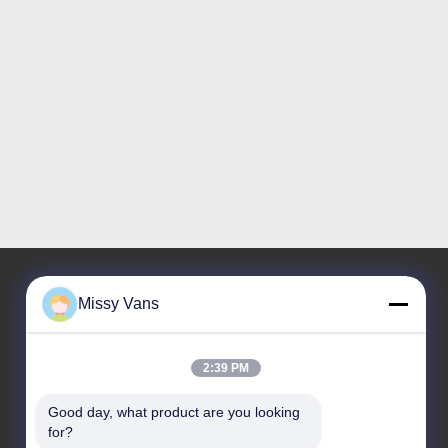
Missy Vans
Nuestra dirección
2:39 PM
Dirección de compañía
No 8028, Centro Industrial Jincheng, calle Lixin Sur,
Good day, what product are you looking 
calle Fuyong, distrito Baoan, Shenzhen, RPC
for?