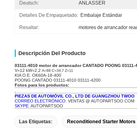
Deutsch:
ANLASSER
Detalles De Empaquetado:
Embalaje Estándar
Resaltar:
motores de arrancador re
Descripción Del Producto
03111-4010
motor
de
arrancador
CANTADO POONG 03111-4
V=12 kW=2,2
A=88 C=34,7 Z=11
KIA O.E. OK60A-18-400
POONG CANTADO 03111-4010 03111-4200
Fotos para los productos:
,
PIEZAS DE AUTOMÓVIL CO., LTD DE GUANGZHOU TWOO
CORREO ELECTRÓNICO
: VENTAS @ AUTOPARTSOO.COM
SKYPE
: AUTOPARTSOO
Las Etiquetas:
Reconditioned Starter Motors