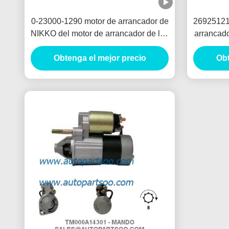
0-23000-1290 motor de arrancador de
26925121
NIKKO del motor de arrancador de las
arrancad
piezas de automóvil 0-23000-1292
MOT
24V 5.5KW 11T Motores De Arranque
Obtenga el mejor precio
Obt