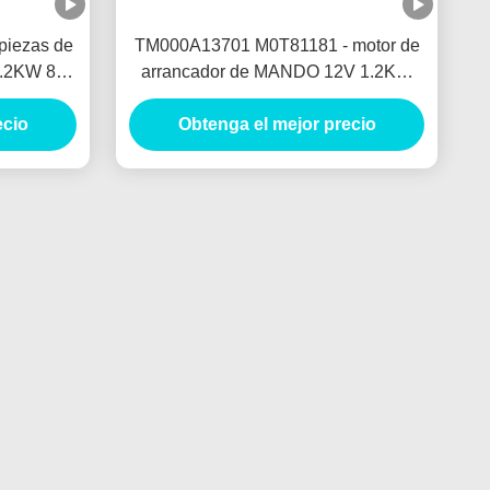
 piezas de
TM000A13701 M0T81181 - motor de
1.2KW 8T
arrancador de MANDO 12V 1.2KW
ue
8T MOTORES DE ARRANQUE
ecio
Obtenga el mejor precio