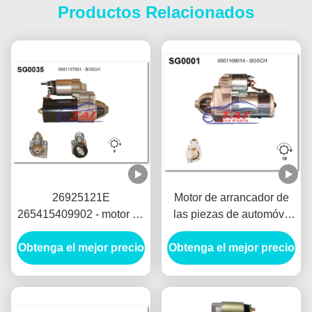
Productos Relacionados
26925121E
Motor de arrancador de
265415409902 - motor de
las piezas de automóvil
arrancador de LUCAS
de Mando 12V 1.2KW 8T
Obtenga el mejor precio
12V 1.7KW 8T
Obtenga el mejor precio
Motores De Arranque
MOTORES DE
ARRANQUE