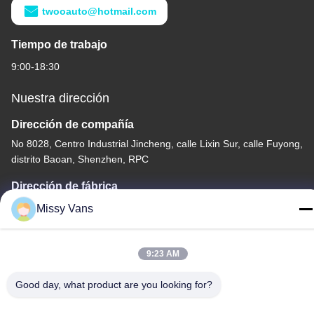
twooauto@hotmail.com
Tiempo de trabajo
9:00-18:30
Nuestra dirección
Dirección de compañía
No 8028, Centro Industrial Jincheng, calle Lixin Sur, calle Fuyong,
distrito Baoan, Shenzhen, RPC
Dirección de fábrica
No. 1010, Qiaohe del sur Rd, Qiaotou, Fuyong, distrito de
Missy Vans
Bao'an, Shenzhen, PRC
Teléfono
9:23 AM
+86-185-7643-6547
Good day, what product are you looking for?