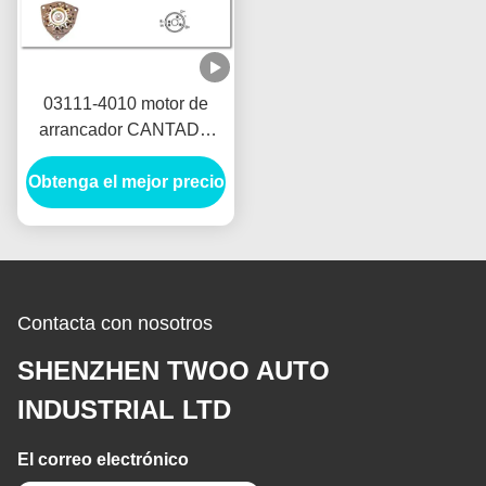
03111-4010 motor de
arrancador CANTADO
POONG 03111-4200 12V
Obtenga el mejor precio
2.2KW 11T MOTORES
DE ARRANQUE
Contacta con nosotros
SHENZHEN TWOO AUTO
INDUSTRIAL LTD
El correo electrónico