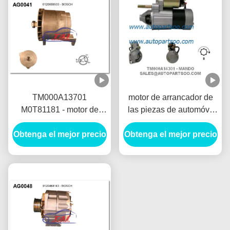
TM000A13701
motor de arrancador de
M0T81181 - motor de
las piezas de automóvil
arrancador de MANDO
de 12V 1.2KW,
Obtenga el mejor precio
12V 1.2KW 8T
Obtenga el mejor precio
arrancador del coche
MOTORES DE
eléctrico de 8T Anlasser
ARRANQUE