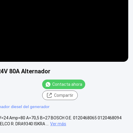
4V 80A Alternador
Contacta ahora
Compartir
rnador diesel del generador
 V=24 Amp=80 A=70,5 B=27 BOSCH O.E. 0120468065 0120468094
CO R. DRA9340 ISKRA ...
Ver más