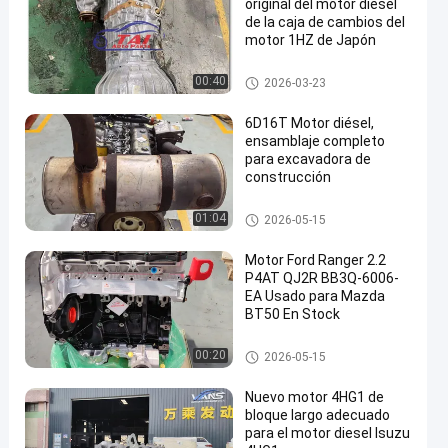
original del motor diesel
de la caja de cambios del
motor 1HZ de Japón
Recambios del motor de Toyo
00:40
2026-03-23
ta
6D16T Motor diésel,
ensamblaje completo
para excavadora de
construcción
Piezas del motor japonesas
01:04
2026-05-15
Motor Ford Ranger 2.2
P4AT QJ2R BB3Q-6006-
EA Usado para Mazda
BT50 En Stock
Piezas del motor japonesas
00:20
2026-05-15
Nuevo motor 4HG1 de
bloque largo adecuado
para el motor diesel Isuzu