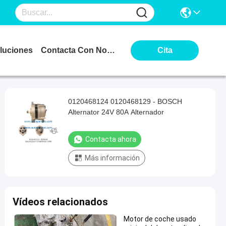
luciones
Contacta Con Nosotros
Cita
0120468124 0120468129 - BOSCH
Alternator 24V 80A Alternador
Contacta ahora
Más información
Vídeos relacionados
Motor de coche usado