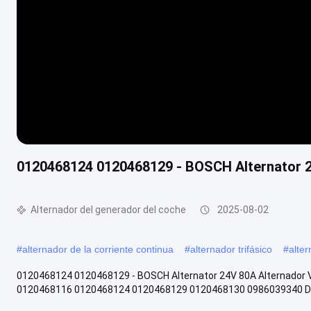
0120468124 0120468129 - BOSCH Alternator 2
Alternador del generador del coche
2025-08-02
#
alternador de la corriente continua
#
alternador trifásico
#
alte
0120468124 0120468129 - BOSCH Alternator 24V 80A Alternador
0120468116 0120468124 0120468129 0120468130 0986039340 DEL