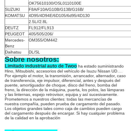
OK75610100/OSL0110100E
SUZUKI
F8A/F10A/G10B/G13B/G16B/
KOMATSU
4D95/4D94E/6D105/6d95/4D130
2.5L//2.8L
DEUTZ
FL912/FL913
PEUGEOT
405/505/206/
Mercedes-
OM355/OM442
Benz
Daihatsu
DL/SL
Sobre nosotros:
Limitado industrial auto de Twoo
ha estado suministrando
Hino, Mitsubishi, accesorios del vehículo de Isuzu Nissan UD….
Por ejemplo el motor, la transmisión, arrancador, alternador, caso
de transferencia, eje impulsor, diferencial, antes y después del
puente, amortiguador de choque, disco del freno, bomba del
freno, la dirección de la máquina, puerta, los polos, las lámparas
y las linternas, espejo retrovisor, equipa y así sucesivamente.
Prometemos a nuestros clientes: todas las mercancías de
nuestra compañía, pueden prueba de cargamento del pasado.
Los objetos grandes tales como caja de cambios pueden cargo
del cargamento después de encargar. Si hay cualquier problema
de la calidad en la aprobación