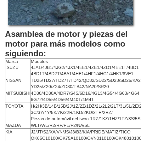
Asamblea de motor y piezas del
motor para más modelos como
siguiendo:
Marca
Modelos
ISUZU
4JA1/4JB1/4JG2/4JX1/4EE1/4ZE1/4ZD1/4EE1T/4BD1
4BD1T/4BD2T/4BA1/4HE1/4HF1/4HG1/4HK1/6VE1
NISSAN
TD25/TD27/TD27T/TD42/QD32/SD22/SD23/SD25/KA2
YD25/Z20/Z24/ZD30/TB42/NA20/SR20
MITSUBISHI
4D30/4D30A/4DR7/S4S/6D16/4G13/4G54/4G63/4G64
6G72/4D55/4D56/4M40T/4M41
TOYOTA
H/2H/3B/14B/15B/2J/1Z/2Z/1DZ/2L/2L2/2LT/3L/5L/2E/
3C/3Y/4Y/5K/7K/22R/1KD/2KD/2TR/2RZ/
Piezas de automóvil del twoo 1RZ/1KZ/1HZ/1FZ/3S/5S
MAZDA
WLT/WE/R2/RF/FE/F2/NA/SL
KIA
J2/JT/S2/XA/VN/JS/J3/B3/KIA/PRIDE/MATIZ/TICO
OK65C10100/OK75A10100/OVN0110100/OK4801010