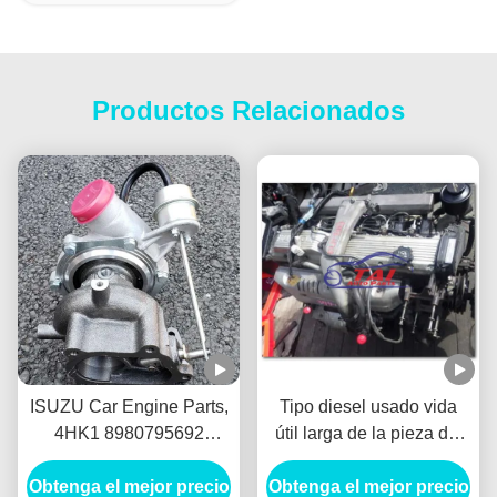
Productos Relacionados
ISUZU Car Engine Parts,
Tipo diesel usado vida
4HK1 8980795692
útil larga de la pieza del
turbocompresor del motor
motor automotriz de 1HD
Obtenga el mejor precio
diesel IHI 4HK1-TC para
Obtenga el mejor precio
1HDFT del material