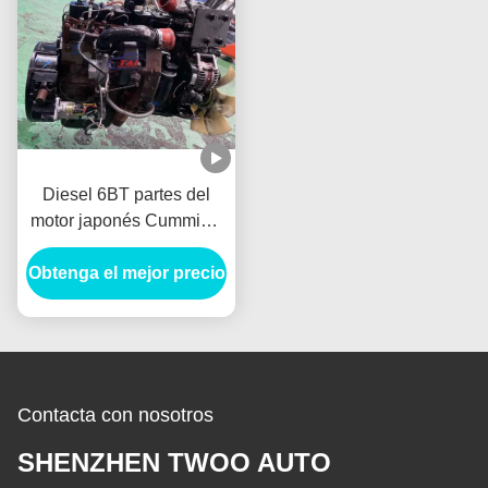
Diesel 6BT partes del
motor japonés Cummin's
Bloque largo para
Obtenga el mejor precio
generador de autobuses
de camión
Contacta con nosotros
SHENZHEN TWOO AUTO