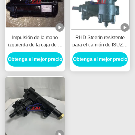
Impulsión de la mano
RHD Steerin resistente
izquierda de la caja de la
para el camión de ISUZU,
dirección de poder del
dirección de la energía
Obtenga el mejor precio
alto rendimiento para
Obtenga el mejor precio
hydráulica para ISUZU
NQR75/4HG1/4HK1 8-
NPR RHD 89735610
98251947-2/8-97305047-
6