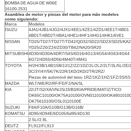
BOMBA DE AGUA DE W06E
16100-2531
Asamblea de motor y piezas del motor para más modelos
como siguiendo:
Marca
Modelos
ISUZU
4JA1/4JB1/4JG2/4JX1/4EE1/4ZE1/4ZD1/4EE1T/4BD1
4BD1T/4BD2T/4BA1/4HE1/4HF1/4HG1/4HK1/6VE1
NISSAN
TD25/TD27/TD27T/TD42/QD32/SD22/SD23/SD25/KA2
YD25/Z20/Z24/ZD30/TB42/NA20/SR20
MITSUBISHI
4D30/4D30A/4DR7/S4S/6D16/4G13/4G54/4G63/4G64
6G72/4D55/4D56/4M40T/4M41
TOYOTA
H/2H/3B/14B/15B/2J/1Z/2Z/1DZ/2L/2L2/2LT/3L/5L/2E/
3C/3Y/4Y/5K/7K/22R/1KD/2KD/2TR/2RZ/
Piezas de automóvil del twoo 1RZ/1KZ/1HZ/1FZ/3S/5S
MAZDA
WLT/WE/R2/RF/FE/F2/NA/SL
KIA
J2/JT/S2/XA/VN/JS/J3/B3/KIA/PRIDE/MATIZ/TICO
OK65C10100/OK75A10100/OVN0110100/OK4801010
OK75610100/OSL0110100E
SUZUKI
F8A/F10A/G10B/G13B/G16B/
KOMATSU
4D95/4D94E/6D105/6d95/4D130
2.5L//2.8L
DEUTZ
FL912/FL913