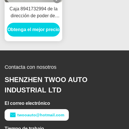
Caja 8941732994 de la
dirección de poder del
OEM para Isuzu Truck
Obtenga el mejor precio
Trooper Rodeo
Contacta con nosotros
SHENZHEN TWOO AUTO
INDUSTRIAL LTD
El correo electrónico
twooauto@hotmail.com
Tiempo de trabajo