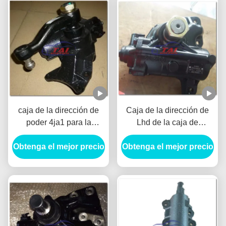
caja de la dirección de
Caja de la dirección de
poder 4ja1 para la
Lhd de la caja de
recogida 4jx1tc Isuzu
engranajes del volante de
Obtenga el mejor precio
Fuego Tfr Tfs 4jb1 de
Obtenga el mejor precio
la caja 4hk1 de la
Isuzu
dirección para Isuzu 4hk1
700p 8-98110-220