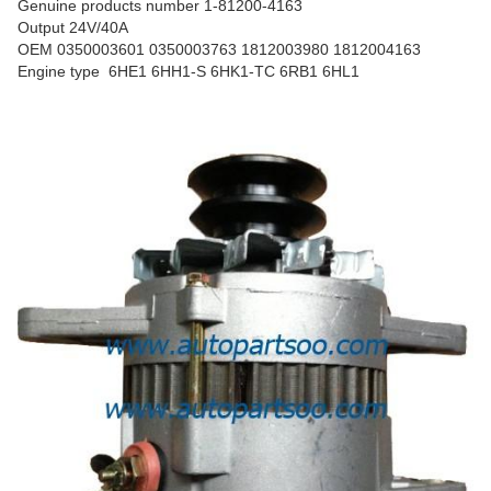
Genuine products number 1-81200-4163
Output 24V
/
40A
OEM 0350003601 0350003763 18
1
2003980 1812004163
Engine type 6HE1 6HH1-S 6HK1-TC 6RB1 6HL1