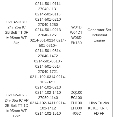
0214-501-0114
27040-1131
0214-501-0115
0214-501-0210
02132-2070
27040-1250
24v 25a IC
W04D
0214-501-0213
Generator Set
2B Belt TT-3F
W04DT
27040-1251
Industrial
i= 98mm WT:
W06D
0214-501-0214 0214-
Engine
8kg
EK130
501-0310~
0214-501-0314
27040-1472
0214-501-0510~
0214-501-0514
27040-1721
0211-102-0314 0214-
102-0211
0214-102-0213
0214-102-1410
DQ100
02142-4025
27050-1140
EC100
24v 35a IC VP
0214-102-1411 0214-
EH100
Hino Trucks
2B Belt TT-1D
102-1412
EH300
KL KQ KR KT
i= 95mm WT:
0214-102-1510
H06C
FD FF
12kg