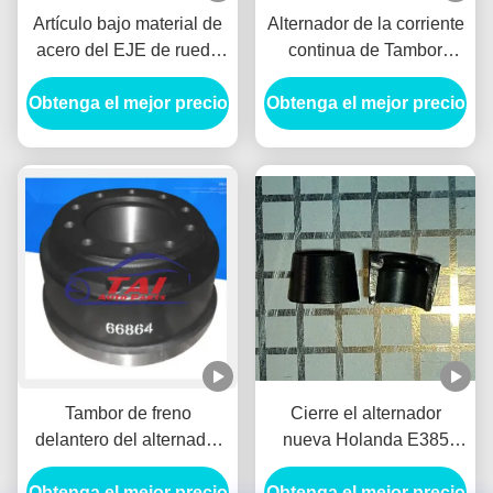
Artículo bajo material de
Alternador de la corriente
acero del EJE de rueda
continua de Tambor
de SUV del alternador de
Freno Delantero del
Obtenga el mejor precio
la RPM para el
tambor de freno delantero
Obtenga el mejor precio
BENZ/HYUNADI
PARA MITSUBISHI
1414153
Tambor de freno
Cierre el alternador
delantero del alternador
nueva Holanda E385
del generador del coche
E215 del generador del
Obtenga el mejor precio
de MITSUBISHI 66864
coche del criado del SPG
Obtenga el mejor precio