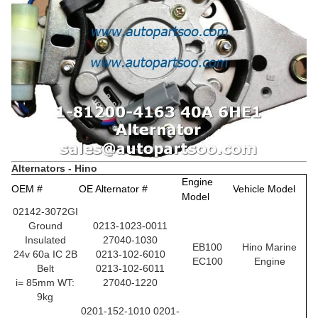
Alternators - Hino
Engine
OEM #
OE Alternator #
Vehicle Model
Model
02142-3072GI
Ground
0213-1023-0011
Insulated
27040-1030
EB100
Hino Marine
24v 60a IC 2B
0213-102-6010
EC100
Engine
Belt
0213-102-6011
i= 85mm WT:
27040-1220
9kg
0201-152-1010 0201-