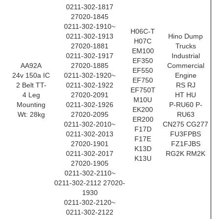
0211-302-1817
27020-1845
0211-302-1910~
H06C-T
0211-302-1913
Hino Dump
H07C
27020-1881
Trucks
EM100
0211-302-1917
Industrial
EF350
AA92A
27020-1885
Commercial
EF550
24v 150a IC
0211-302-1920~
Engine
EF750
2 Belt TT-
0211-302-1922
RS RJ
EF750T
4 Leg
27020-2091
HT HU
M10U
Mounting
0211-302-1926
P-RU60 P-
EK200
Wt: 28kg
27020-2095
RU63
ER200
0211-302-2010~
CN275 CG277
F17D
0211-302-2013
FU3FPBS
F17E
27020-1901
FZ1FJBS
K13D
0211-302-2017
RG2K RM2K
K13U
27020-1905
0211-302-2110~
0211-302-2112 27020-
1930
0211-302-2120~
0211-302-2122