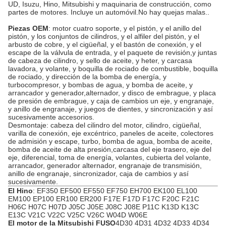
UD, Isuzu, Hino, Mitsubishi y maquinaria de construcción, como
partes de motores. Incluye un automóvil.No hay quejas malas..
Piezas OEM
: motor cuatro soporte, y el pistón, y el anillo del
pistón, y los conjuntos de cilindros, y el alfiler del pistón, y el
arbusto de cobre, y el cigüeñal, y el bastón de conexión, y el
escape de la válvula de entrada, y el paquete de revisión,y juntas
de cabeza de cilindro, y sello de aceite, y heter, y carcasa
lavadora, y volante, y boquilla de rociado de combustible, boquilla
de rociado, y dirección de la bomba de energía, y
turbocompresor, y bombas de agua, y bomba de aceite, y
arrancador y generador,alternador, y disco de embrague, y placa
de presión de embrague, y caja de cambios un eje, y engranaje,
y anillo de engranaje, y juegos de dientes, y sincronización y así
sucesivamente accesorios.
Desmontaje: cabeza del cilindro del motor, cilindro, cigüeñal,
varilla de conexión, eje excéntrico, paneles de aceite, colectores
de admisión y escape, turbo, bomba de agua, bomba de aceite,
bomba de aceite de alta presión,carcasa del eje trasero, eje del
eje, diferencial, toma de energía, volantes, cubierta del volante,
arrancador, generador alternador, engranaje de transmisión,
anillo de engranaje, sincronizador, caja de cambios y así
sucesivamente.
El Hino
: EF350 EF500 EF550 EF750 EH700 EK100 EL100
EM100 EP100 ER100 ER200 F17E F17D F17C F20C F21C
H06C H07C H07D J05C J05E J08C J08E P11C K13D K13C
E13C V21C V22C V25C V26C W04D W06E
El motor de la Mitsubishi FUSO
4D30 4D31 4D32 4D33 4D34