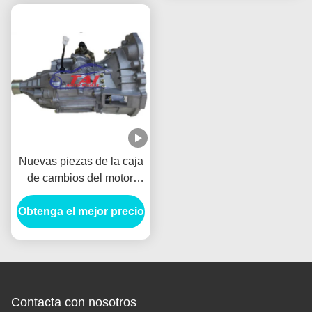
Nuevas piezas de la caja
de cambios del motor,
autobús manual 1.3l de
Obtenga el mejor precio
Lifan Mr514e01
Fengshun de la caja de
cambios de la
transmisión mini
Contacta con nosotros