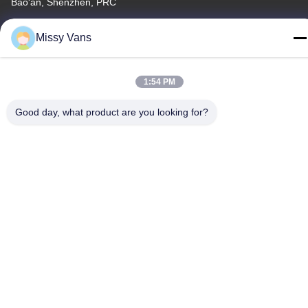
Bao'an, Shenzhen, PRC
Teléfono
Missy Vans
+86-185-7643-6547
1:54 PM
Good day, what product are you looking for?
China buena calidad Piezas del motor japonesas Proveedor.
Derecho de autor -2026 SHENZHEN TWOO AUTO INDUSTRIAL
LTD Todos los derechos reservados.
Política de privacidad
|
Mapa del Sitio